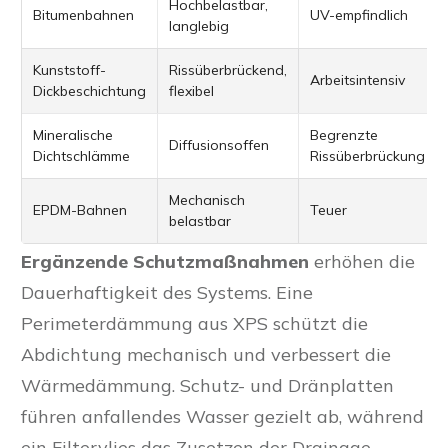
Hochbelastbar,
Bitumenbahnen
UV-empfindlich
langlebig
Kunststoff-
Rissüberbrückend,
Arbeitsintensiv
Dickbeschichtung
flexibel
Mineralische
Begrenzte
Diffusionsoffen
Dichtschlämme
Rissüberbrückung
Mechanisch
EPDM-Bahnen
Teuer
belastbar
Ergänzende Schutzmaßnahmen
erhöhen die
Dauerhaftigkeit des Systems. Eine
Perimeterdämmung aus XPS schützt die
Abdichtung mechanisch und verbessert die
Wärmedämmung. Schutz- und Dränplatten
führen anfallendes Wasser gezielt ab, während
ein Filtervlies das Zusetzen der Drainage