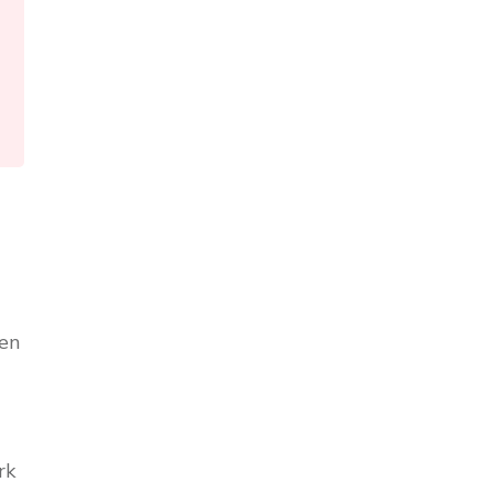
gen
rk