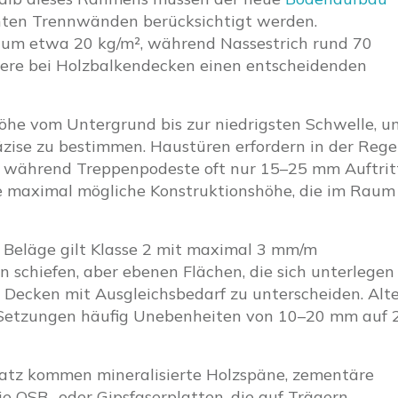
chten Trennwänden berücksichtigt werden.
t um etwa 20 kg/m², während Nassestrich rund 70
dere bei Holzbalkendecken einen entscheidenden
öhe vom Untergrund bis zur niedrigsten Schwelle, u
zise zu bestimmen. Haustüren erfordern in der Rege
, während Treppenpodeste oft nur 15–25 mm Auftrit
die maximal mögliche Konstruktionshöhe, die im Raum
 Beläge gilt Klasse 2 mit maximal 3 mm/m
 schiefen, aber ebenen Flächen, die sich unterlegen
 Decken mit Ausgleichsbedarf zu unterscheiden. Alt
n Setzungen häufig Unebenheiten von 10–20 mm auf 
tz kommen mineralisierte Holzspäne, zementäre
e OSB- oder Gipsfaserplatten, die auf Trägern