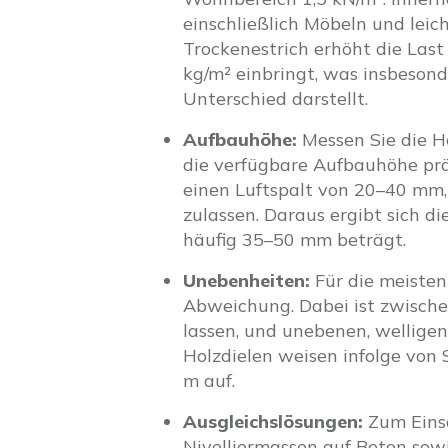
einschließlich Möbeln und lei
Trockenestrich erhöht die Las
kg/m² einbringt, was insbeson
Unterschied darstellt.
Aufbauhöhe:
Messen Sie die H
die verfügbare Aufbauhöhe prä
einen Luftspalt von 20–40 mm
zulassen. Daraus ergibt sich 
häufig 35–50 mm beträgt.
Unebenheiten:
Für die meisten
Abweichung. Dabei ist zwischen
lassen, und unebenen, welligen
Holzdielen weisen infolge vo
m auf.
Ausgleichslösungen:
Zum Einsa
Nivelliermassen auf Beton sowi