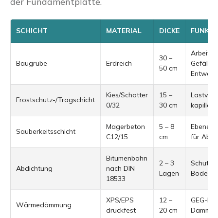
der Fundamentplatte.
SCHICHT
MATERIAL
DICKE
FUNKT
Arbeitsr
30 –
Baugrube
Erdreich
Gefälle 
50 cm
Entwäss
Kies/Schotter
15 –
Lastvert
Frostschutz-/Tragschicht
0/32
30 cm
kapillar
Magerbeton
5 – 8
Ebene U
Sauberkeitsschicht
C12/15
cm
für Abdi
Bitumenbahn
2 – 3
Schutz 
Abdichtung
nach DIN
Lagen
Bodenfe
18533
XPS/EPS
12 –
GEG-kon
Wärmedämmung
druckfest
20 cm
Dämmu