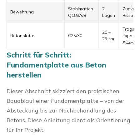
Stahlmatten
2
Zugkraf
Bewehrung
Q188A/B
Lagen
Rissbeg
Tragschi
20 –
Betonplatte
C25/30
Expositi
25 cm
XC2–XC
Schritt für Schritt:
Fundamentplatte aus Beton
herstellen
Dieser Abschnitt skizziert den praktischen
Bauablauf einer Fundamentplatte – von der
Absteckung bis zur Nachbehandlung des
Betons. Diese Anleitung dient als Orientierung
für Ihr Projekt.