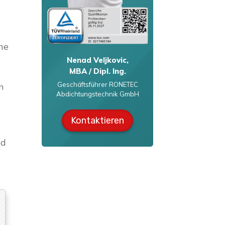
he
Nenad Veljkovic,
MBA / Dipl. Ing.
Geschäftsführer RONETEC
n
Abdichtungstechnik GmbH
Kontaktieren
nd