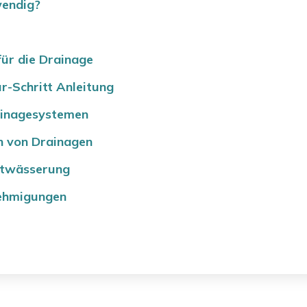
wendig?
ür die Drainage
ür-Schritt Anleitung
ainagesystemen
n von Drainagen
ntwässerung
nehmigungen