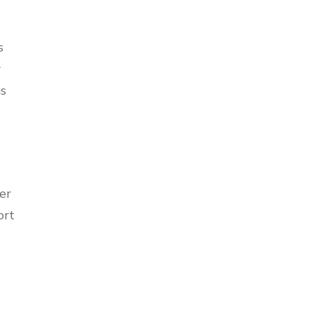
s
r
s
er
ort