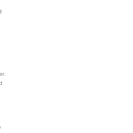
d
er.
d
e