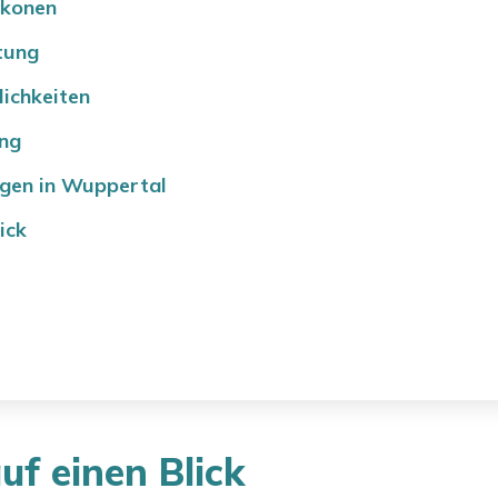
lkonen
tung
lichkeiten
ung
ngen in Wuppertal
ick
uf einen Blick