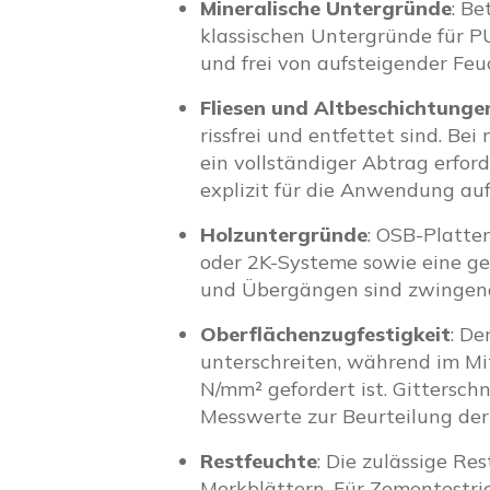
Mineralische Untergründe
: B
klassischen Untergründe für P
und frei von aufsteigender Feuc
Fliesen und Altbeschichtunge
rissfrei und entfettet sind. B
ein vollständiger Abtrag erford
explizit für die Anwendung au
Holzuntergründe
: OSB-Platte
oder 2K-Systeme sowie eine g
und Übergängen sind zwingend 
Oberflächenzugfestigkeit
: De
unterschreiten, während im Mit
N/mm² gefordert ist. Gitterschn
Messwerte zur Beurteilung der 
Restfeuchte
: Die zulässige Re
Merkblättern. Für Zementestri