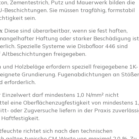
eton, Zementestrich, Putz und Mauerwerk bilden die
U-Beschichtungen. Sie müssen tragfähig, formstabil
htigkeit sein.
n
: Diese sind überarbeitbar, wenn sie fest haften,
ei mangelhafter Haftung oder starker Beschädigung ist
erlich. Spezielle Systeme wie Disbofloor 446 sind
f Altbeschichtungen freigegeben.
n und Holzbeläge erfordern speziell freigegebene 1K-
eeignete Grundierung. Fugenabdichtungen an Stöße
erforderlich.
r Einzelwert darf mindestens 1,0 N/mm² nicht
tel eine Oberflächenzugfestigkeit von mindestens 1
itt- oder Zugversuche liefern in der Praxis zuverläss
Haftfestigkeit.
stfeuchte richtet sich nach den technischen
ch gelten typische CM-Werte von maximal 2,0 %. Zu