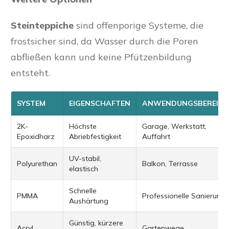
Steinteppiche
sind offenporige Systeme, die
frostsicher sind, da Wasser durch die Poren
abfließen kann und keine Pfützenbildung
entsteht.
SYSTEM
EIGENSCHAFTEN
ANWENDUNGSBEREICH
2K-
Höchste
Garage, Werkstatt,
Epoxidharz
Abriebfestigkeit
Auffahrt
UV-stabil,
Polyurethan
Balkon, Terrasse
elastisch
Schnelle
PMMA
Professionelle Sanierung
Aushärtung
Günstig, kürzere
Acryl
Gartenwege