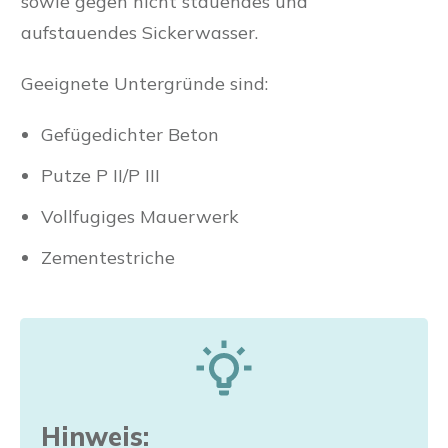
sowie gegen nicht stauendes und
aufstauendes Sickerwasser.
Geeignete Untergründe sind:
Gefügedichter Beton
Putze P II/P III
Vollfugiges Mauerwerk
Zementestriche
Hinweis: