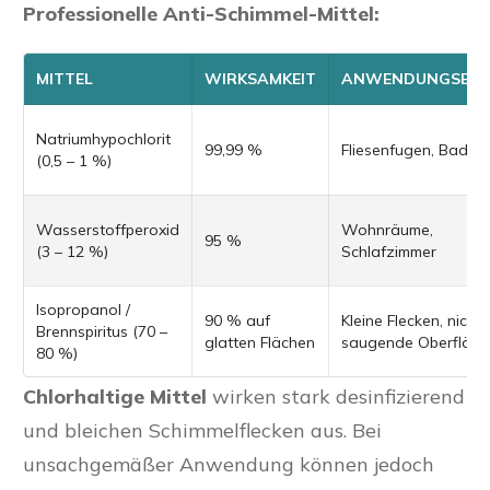
Professionelle Anti-Schimmel-Mittel:
MITTEL
WIRKSAMKEIT
ANWENDUNGSBER
Natriumhypochlorit
99,99 %
Fliesenfugen, Bad
(0,5 – 1 %)
Wasserstoffperoxid
Wohnräume,
95 %
(3 – 12 %)
Schlafzimmer
Isopropanol /
90 % auf
Kleine Flecken, nicht
Brennspiritus (70 –
glatten Flächen
saugende Oberfläch
80 %)
Chlorhaltige Mittel
wirken stark desinfizierend
und bleichen Schimmelflecken aus. Bei
unsachgemäßer Anwendung können jedoch